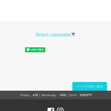
Select Language
▼
ページTOPに戻る
Today :
413
| Yesterday :
435
| Total :
1139377