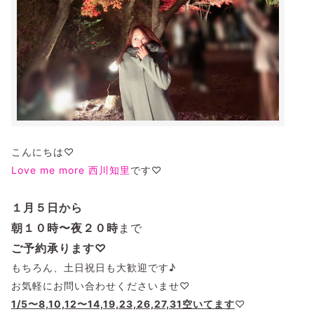
こんにちは♡
Love me more
西川知里
です♡
１月５日から
朝１０時〜夜２０時
まで
ご予約承ります♡
もちろん、土日祝日も大歓迎です♪
お気軽にお問い合わせくださいませ♡
1/5〜8,10,12〜14,19,23,26,27,31空いてます
♡