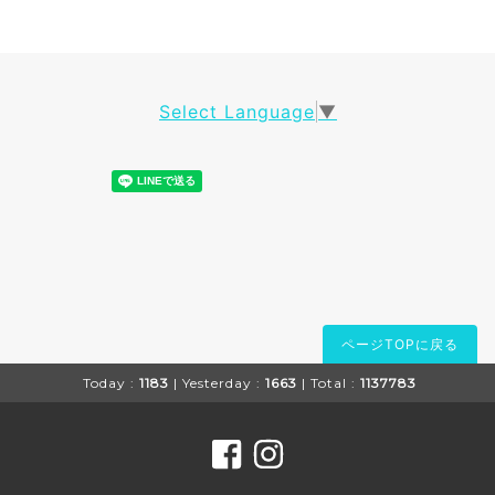
Select Language
▼
ページTOPに戻る
Today :
1183
| Yesterday :
1663
| Total :
1137783