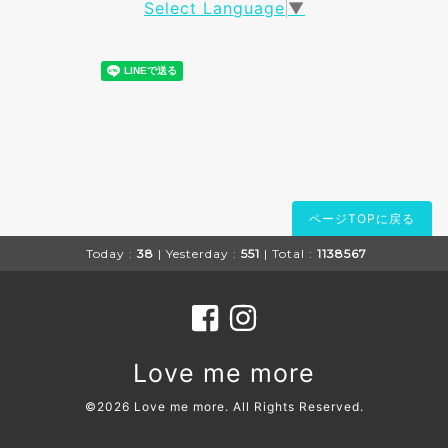
Select Language
▼
ページTOPに戻る
Today :
38
| Yesterday :
551
| Total :
1138567
Love me more
©2026
Love me more
. All Rights Reserved.