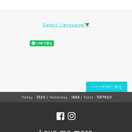
Select Language
▼
ページTOPに戻る
Today :
1320
| Yesterday :
1663
| Total :
1137920