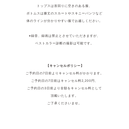
トップスは首回りに空きのある服、
ボトムスは膝丈のスカートやスキニーパンツなど
体のラインが分かりやすい服でお越しください。
※録音、録画は禁止とさせていただきますが、
ベストカラー診断の撮影は可能です。
【キャンセルポリシー】
ご予約日の7
日前よりキャンセル料がかかります。
ご予約日の7日
前はキャンセル料
2,200
円、
ご予約日の3
日前より全額をキャンセル料として
頂戴いたします。
ご了承くださいませ。