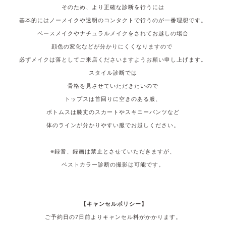
そのため、より正確な診断を行うには
基本的にはノーメイクや透明のコンタクトで行うのが一番理想です。
ベースメイクやナチュラルメイクをされてお越しの場合
顔色の変化などが分かりにくくなりますので
必ずメイクは落としてご来店くださいますようお願い申し上げます。
スタイル診断では
骨格を見させていただきたいので
トップスは首回りに空きのある服、
ボトムスは膝丈のスカートやスキニーパンツなど
体のラインが分かりやすい服でお越しください。
※録音、録画は禁止とさせていただきますが、
ベストカラー診断の撮影は可能です。
【キャンセルポリシー】
ご予約日の7
日前よりキャンセル料がかかります。