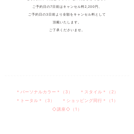
ご予約日の7日
前はキャンセル料
2,200
円、
ご予約日の3
日前より全額をキャンセル料として
頂戴いたします。
ご了承くださいませ。
＊パーソナルカラー＊（3）
＊スタイル＊（2）
＊トータル＊（3）
＊ショッピング同行＊（1）
◇講座◇（1）