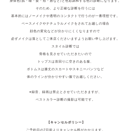
身体色(肌・瞳・髪・頬・唇など)と色彩調和する色の診断になります。
そのため、より正確な診断を行うには
基本的にはノーメイクや透明のコンタクトで行うのが一番理想です。
ベースメイクやナチュラルメイクをされてお越しの場合
顔色の変化などが分かりにくくなりますので
必ずメイクは落としてご来店くださいますようお願い申し上げます。
スタイル診断では
骨格を見させていただきたいので
トップスは首回りに空きのある服、
ボトムスは膝丈のスカートやスキニーパンツなど
体のラインが分かりやすい服でお越しください。
※録音、録画は禁止とさせていただきますが、
ベストカラー診断の撮影は可能です。
【キャンセルポリシー】
ご予約日の7
日前よりキャンセル料がかかります。