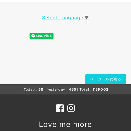
Select Language
▼
ページTOPに戻る
Today :
38
| Yesterday :
435
| Total :
1139002
Love me more