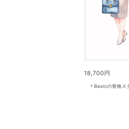
18,700
円
＊Basicの骨格