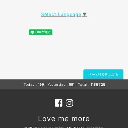
Select Language
▼
ページTOPに戻る
Today :
199
| Yesterday :
551
| Total :
1138728
Love me more