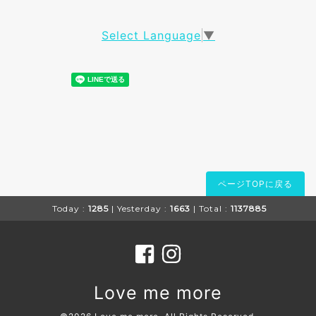
Select Language
▼
ページTOPに戻る
Today :
1285
| Yesterday :
1663
| Total :
1137885
Love me more