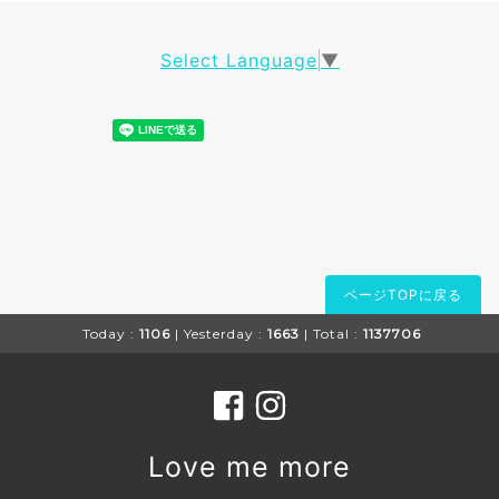
Select Language
▼
ページTOPに戻る
Today :
1106
| Yesterday :
1663
| Total :
1137706
Love me more