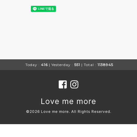
Today :
416
| Yesterday :
551
| Total :
1138945
Love me more
©2026
Love me more
. All Rights Reserved.