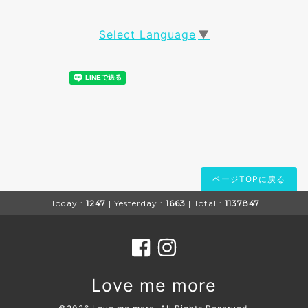
Select Language
▼
ページTOPに戻る
Today :
1247
| Yesterday :
1663
| Total :
1137847
Love me more