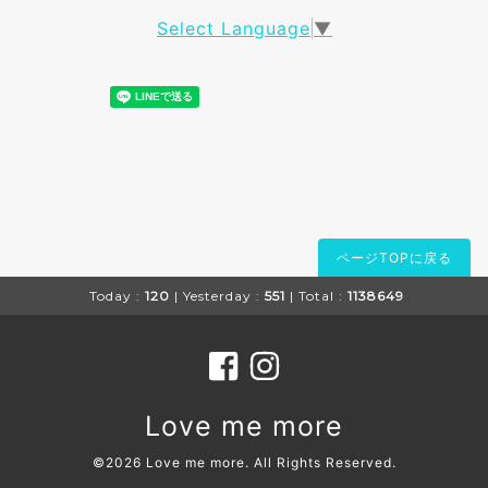
Select Language
▼
ページTOPに戻る
Today :
120
| Yesterday :
551
| Total :
1138649
Love me more
©2026
Love me more
. All Rights Reserved.