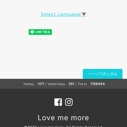
Select Language
▼
ページTOPに戻る
Today :
107
| Yesterday :
551
| Total :
1138636
Love me more