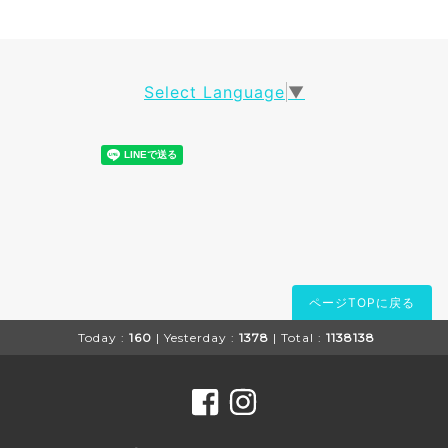
Select Language
▼
ページTOPに戻る
Today :
160
| Yesterday :
1378
| Total :
1138138