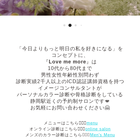
「今日よりもっと明日の私を好きになる」
を
コンセプトに、
『
Love me more
』は
10代から80代まで
男性女性年齢性別問わず
診断実績2千人以上の
ICD認証講師資格を持つ
イメージコンサルタントが
パーソナルカラー診断や骨格診断
をしている
静岡駅近くの予約制サロンです💋
お気軽にお問い合わせください🤗
メニューはこちら💁🏻‍♀️
menu
オンライン診断はこちら💁🏻‍♀️
online salon
メンズのカラー診断はこちら💁🏻‍♂️
Men's Menu