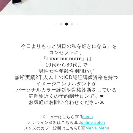
「今日よりもっと明日の私を好きになる」
を
コンセプトに、
『
Love me more
』は
10代から80代まで
男性女性年齢性別問わず
診断実績2千人以上の
ICD認証講師資格を持つ
イメージコンサルタントが
パーソナルカラー診断や骨格診断
をしている
静岡駅近くの予約制サロンです💋
お気軽にお問い合わせください🤗
メニューはこちら💁🏻‍♀️
menu
オンライン診断はこちら💁🏻‍♀️
online salon
メンズのカラー診断はこちら💁🏻‍♂️
Men's Menu