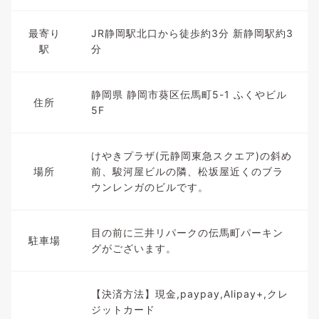
最寄り
JR静岡駅北口から徒歩約3分 新静岡駅約3
駅
分
静岡県 静岡市葵区伝馬町5-1 ふくやビル
住所
5F
けやきプラザ(元静岡東急スクエア)の斜め
場所
前、駿河屋ビルの隣、松坂屋近くのブラ
ウンレンガのビルです。
目の前に三井リパークの伝馬町パーキン
駐車場
グがございます。
【決済方法】現金,paypay,Alipay+,クレ
ジットカード