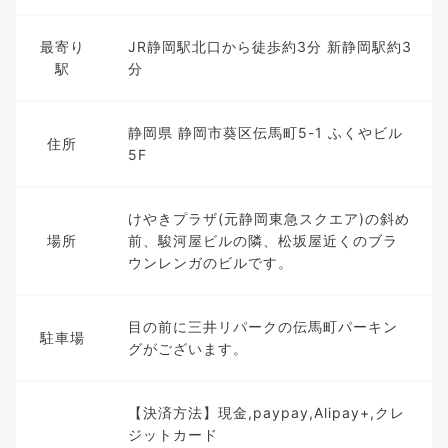
最寄り
JR静岡駅北口から徒歩約3分 新静岡駅約3
駅
分
静岡県 静岡市葵区伝馬町5-1 ふくやビル
住所
5F
けやきプラザ(元静岡東急スクエア)の斜め
場所
前、駿河屋ビルの隣、松坂屋近くのブラ
ウンレンガのビルです。
目の前に三井リパークの伝馬町パーキン
駐車場
グがございます。
【決済方法】現金,paypay,Alipay+,クレ
ジットカード