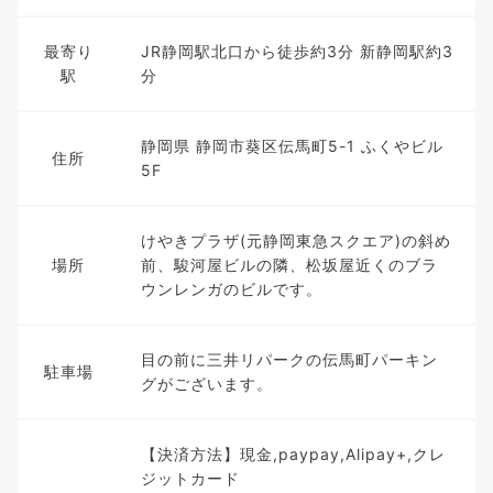
最寄り
JR静岡駅北口から徒歩約3分 新静岡駅約3
駅
分
静岡県 静岡市葵区伝馬町5-1 ふくやビル
住所
5F
けやきプラザ(元静岡東急スクエア)の斜め
場所
前、駿河屋ビルの隣、松坂屋近くのブラ
ウンレンガのビルです。
目の前に三井リパークの伝馬町パーキン
駐車場
グがございます。
【決済方法】現金,paypay,Alipay+,クレ
ジットカード