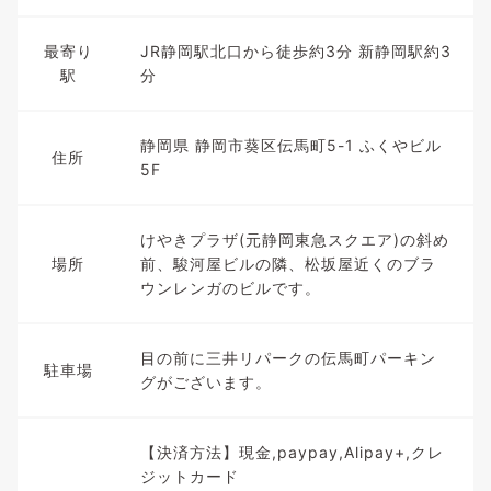
最寄り
JR静岡駅北口から徒歩約3分 新静岡駅約3
駅
分
静岡県 静岡市葵区伝馬町5-1 ふくやビル
住所
5F
けやきプラザ(元静岡東急スクエア)の斜め
場所
前、駿河屋ビルの隣、松坂屋近くのブラ
ウンレンガのビルです。
目の前に三井リパークの伝馬町パーキン
駐車場
グがございます。
【決済方法】現金,paypay,Alipay+,クレ
ジットカード