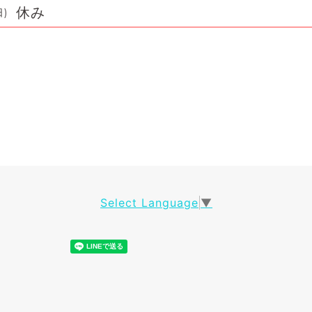
休み
日)
Select Language
▼