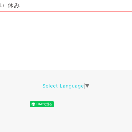
休み
土)
Select Language
▼