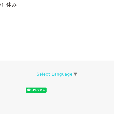
休み
日)
Select Language
▼