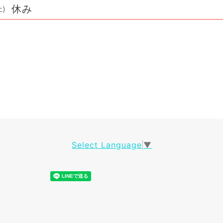
休み
土)
Select Language
▼