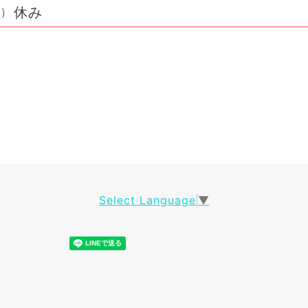
休み
)
Select Language
▼