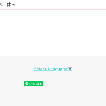
休み
火)
Select Language
▼